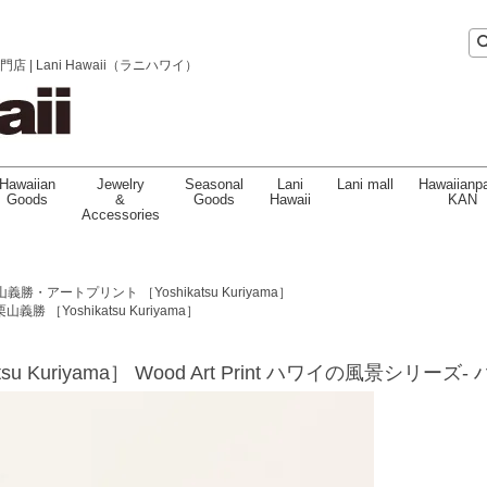
 Lani Hawaii（ラニハワイ）
Hawaiian
Jewelry
Seasonal
Lani
Lani mall
Hawaiianpa
Goods
&
Goods
Hawaii
KAN
Accessories
義勝・アートプリント ［Yoshikatsu Kuriyama］
栗山義勝 ［Yoshikatsu Kuriyama］
tsu Kuriyama］ Wood Art Print ハワイの風景シリー