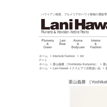
ハワイアン雑貨、プルメリアやハワイ植物の通販専門店 |
Plumeria
Lani
Aroma
Interior
&
Bear
&
&
Green
Bodycare
Fashion
ホーム
>
Interior& Fashion
>
Art
アート
ホーム
>
栗山義勝 ［Yoshikatsu Kuriyama］
>
栗山
ホーム
>
Lani Hawaii イクスピアリ店取扱い品
>
栗山義勝 ［Yoshika