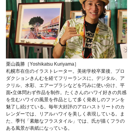
栗山義勝［Yoshikatsu Kuriyama］
札幌市在住のイラストレーター。美術学校卒業後、プロ
ダクションきんむを経てフリーランスに。デジタル、ア
クリル、水彩、エアーブラシなどを巧みに使い分け、平
面•立体問わず作品を制作。たくさんのハワイ好きの共感
を生むハワイの風景を作品として多く発表しのファンを
魅了し続けている。毎年大好評のアロハストリートのカ
レンダーでは、リアルハワイを美しく表現している。ま
た、季刊「素敵なフラスタイル」では、氏が描くフラの
ある風景が表紙になっている。