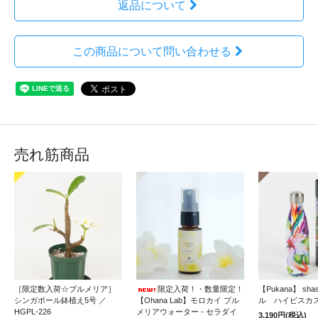
返品について
この商品について問い合わせる
売れ筋商品
［限定数入荷☆プルメリア］
限定入荷！・数量限定！
【Pukana】 sh
シンガポール鉢植え5号 ／
【Ohana Lab】モロカイ プル
ル ハイビスカ
HGPL-226
メリアウォーター - セラダイ
3,190円(税込)