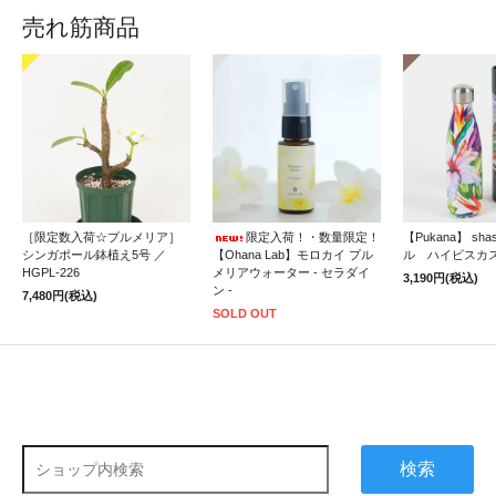
売れ筋商品
［限定数入荷☆プルメリア］
限定入荷！・数量限定！
【Pukana】 sh
シンガポール鉢植え5号 ／
【Ohana Lab】モロカイ プル
ル ハイビスカ
HGPL-226
メリアウォーター - セラダイ
3,190円(税込)
ン -
7,480円(税込)
SOLD OUT
検索