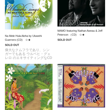
MAMO featuring Nathan Aweau & Jeff
Peterson （CD) ☆★
Na Mele Hula Aloha by Uluwehi
Guerrero (CD) ☆★
SOLD OUT
SOLD OUT
偉大なクムフラであり、シン
ガーでもある ウルベヒ・グェ
レロ のエキサイティングなCD