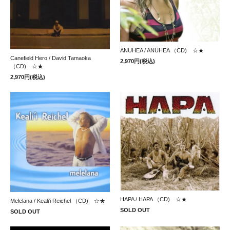
ANUHEA / ANUHEA （CD) ☆★
Canefield Hero / David Tamaoka
2,970円(税込)
（CD) ☆★
2,970円(税込)
HAPA / HAPA （CD) ☆★
Melelana / Keali'i Reichel （CD) ☆★
SOLD OUT
SOLD OUT