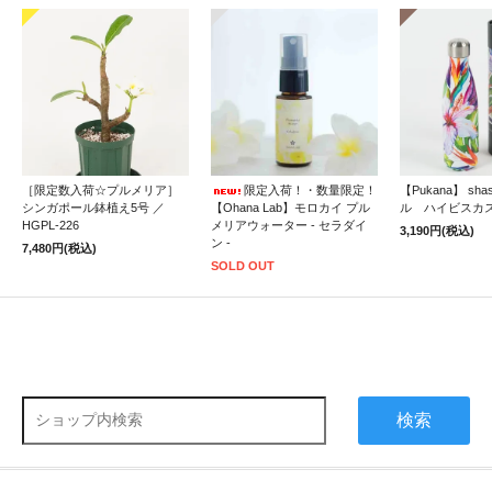
［限定数入荷☆プルメリア］
限定入荷！・数量限定！
【Pukana】 sh
シンガポール鉢植え5号 ／
【Ohana Lab】モロカイ プル
ル ハイビスカ
HGPL-226
メリアウォーター - セラダイ
3,190円(税込)
ン -
7,480円(税込)
SOLD OUT
検索