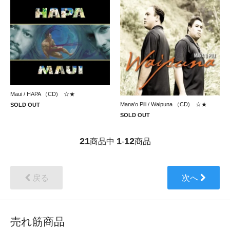
Maui / HAPA （CD) ☆★
Mana'o Pili / Waipuna （CD) ☆★
SOLD OUT
SOLD OUT
21
1
12
商品中
-
商品
戻る
次へ
売れ筋商品