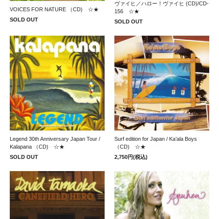
ヴァイヒ／ハロー！ヴァイヒ (CD)/CD-
VOICES FOR NATURE （CD) ☆★
156 ☆★
SOLD OUT
SOLD OUT
Legend 30th Anniversary Japan Tour /
Surf edition for Japan / Ka’ala Boys
Kalapana （CD) ☆★
（CD) ☆★
SOLD OUT
2,750円(税込)