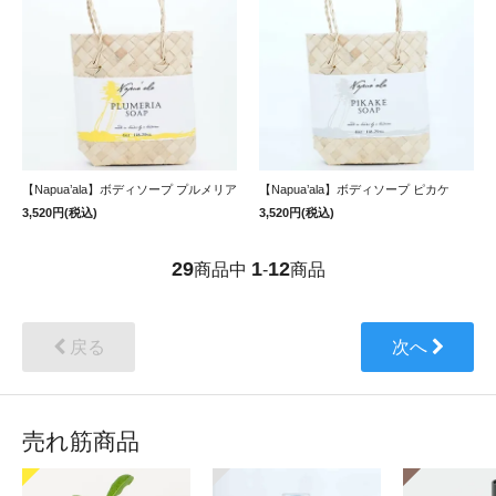
【Napua’ala】ボディソープ プルメリア
【Napua’ala】ボディソープ ピカケ
3,520円(税込)
3,520円(税込)
29
1
12
商品中
-
商品
戻る
次へ
売れ筋商品