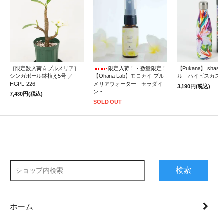
［限定数入荷☆プルメリア］
限定入荷！・数量限定！
【Pukana】 sh
シンガポール鉢植え5号 ／
【Ohana Lab】モロカイ プル
ル ハイビスカ
HGPL-226
メリアウォーター - セラダイ
3,190円(税込)
ン -
7,480円(税込)
SOLD OUT
検索
ホーム