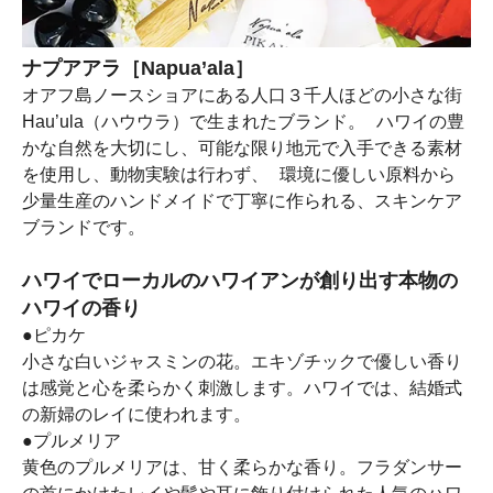
ナプアアラ［Napua’ala］
オアフ島ノースショアにある人口３千人ほどの小さな街
Hau’ula（ハウウラ）で生まれたブランド。 ハワイの豊
かな自然を大切にし、可能な限り地元で入手できる素材
を使用し、動物実験は行わず、 環境に優しい原料から
少量生産のハンドメイドで丁寧に作られる、スキンケア
ブランドです。
ハワイでローカルのハワイアンが創り出す本物の
ハワイの香り
●ピカケ
小さな白いジャスミンの花。エキゾチックで優しい香り
は感覚と心を柔らかく刺激します。ハワイでは、結婚式
の新婦のレイに使われます。
●プルメリア
黄色のプルメリアは、甘く柔らかな香り。フラダンサー