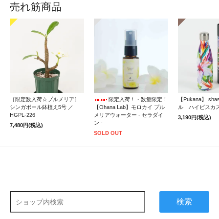
売れ筋商品
［限定数入荷☆プルメリア］
限定入荷！・数量限定！
【Pukana】 sh
シンガポール鉢植え5号 ／
【Ohana Lab】モロカイ プル
ル ハイビスカ
HGPL-226
メリアウォーター - セラダイ
3,190円(税込)
ン -
7,480円(税込)
SOLD OUT
検索