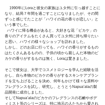
1990年にLoraと彼女の家族はユタ州に引っ越すことに
なり、結局７年間を過ごすことになりましたが、その間
ずっと感じてたことが「ハワイの花の香りが恋しい」と
いう事でした。
ハワイに帰る機会があると、大好きな花「ピカケ」の
香りのアイテムをたくさん買ってユタ州に持ち帰りたい
と思い、ハワイの様々なショップを訪れました。
しかし、どのお店に行っても、ハワイの香りがするもの
はたくさんあるものの、子供の頃から親しんだ本物のピ
カケの香りがするものは無く、Loraは驚きました。
そこで彼女は、大学でコスメトロジーを学んだ経験を活
かし、自ら本物のピカケの香りがするスキンケアブラン
ドを立ち上げることを決め、何年もかけて様々な原料や
フレグランスを試し、研究し、とうとうNapua’alaの製
品開発に成功しました。
そしてNapua’alaのピカケのフレグランスの石鹸やボデ
ィミスト等のシリーズは、特に地元の人たちから愛され