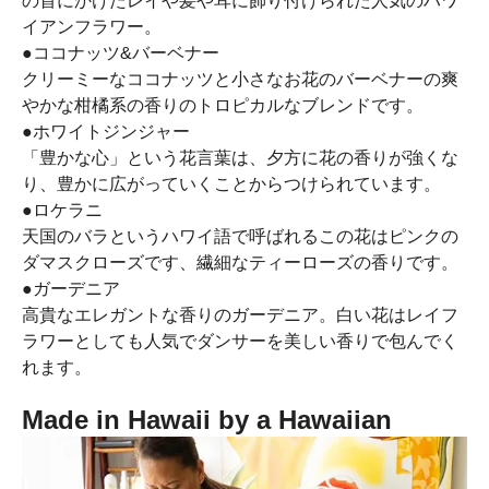
の首にかけたレイや髪や耳に飾り付けられた人気のハワ
イアンフラワー。
●ココナッツ&バーベナー
クリーミーなココナッツと小さなお花のバーベナーの爽
やかな柑橘系の香りのトロピカルなブレンドです。
●ホワイトジンジャー
「豊かな心」という花言葉は、夕方に花の香りが強くな
り、豊かに広がっていくことからつけられています。
●ロケラニ
天国のバラというハワイ語で呼ばれるこの花はピンクの
ダマスクローズです、繊細なティーローズの香りです。
●ガーデニア
高貴なエレガントな香りのガーデニア。白い花はレイフ
ラワーとしても人気でダンサーを美しい香りで包んでく
れます。
Made in Hawaii by a Hawaiian