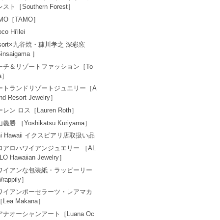
スト［Southern Forest］
AMO［TAMO］
co Hi'ilei
esort×九谷焼・糠川孝之 深彩窯
insaigama ］
ーチ＆リゾートファッション［To
a］
ートランドリゾートジュエリー［A
and Resort Jewelry］
レン ロス［Lauren Roth］
義勝 ［Yoshikatsu Kuriyama］
ni Hawaii イクスピアリ店取扱い品
ロアロハワイアンジュエリー ［AL
LO Hawaiian Jewelry］
ワイアンな包装紙・ラッピーリー
rappily］
ワイアンポーセラーツ・レアマカ
Lea Makana］
アナオーシャンアート［Luana Oc