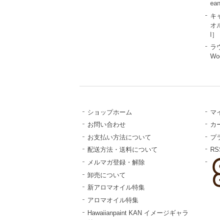
ea
キ
オル
l］
ラ
Wo
ショップホーム
マ
お問い合わせ
カ
お支払い方法について
プ
配送方法・送料について
RS
メルマガ登録・解除
卸売について
新アロマオイル特集
アロマオイル特集
Hawaiianpaint KAN イメージギャラ