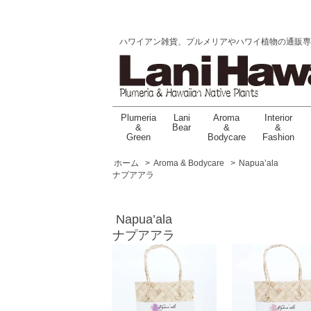
ハワイアン雑貨、プルメリアやハワイ植物の通販専門店 |
Plumeria
Lani
Aroma
Interior
&
Bear
&
&
Green
Bodycare
Fashion
ホーム
>
Aroma & Bodycare
>
Napua’ala
ナプアアラ
Napua’ala
ナプアアラ