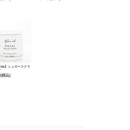
a’ala】シュガースクラ
ケ
円(税込)