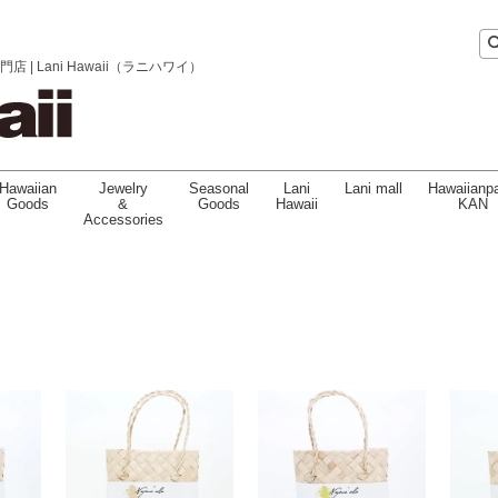
 Lani Hawaii（ラニハワイ）
Hawaiian
Jewelry
Seasonal
Lani
Lani mall
Hawaiianpa
Goods
&
Goods
Hawaii
KAN
Accessories