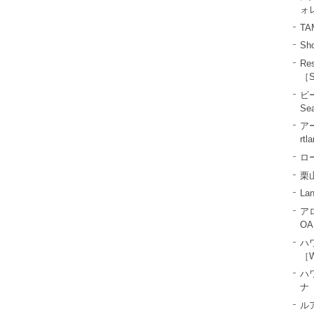
ォレ
T
Sho
R
［S
ビ
Se
ア
rtl
ロー
栗山
La
ア
OA
ハ
［W
ハ
ナ［
ル