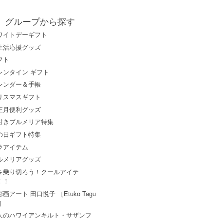
グループから探す
ワイトデーギフト
生活応援グッズ
フト
レンタイン ギフト
レンダー＆手帳
リスマスギフト
正月便利グッズ
付きプルメリア特集
の日ギフト特集
ラアイテム
ルメリアグッズ
を乗り切ろう！クールアイテ
！！
画アート 田口悦子 ［Etuko Tagu
i］
人のハワイアンキルト・サザンフ