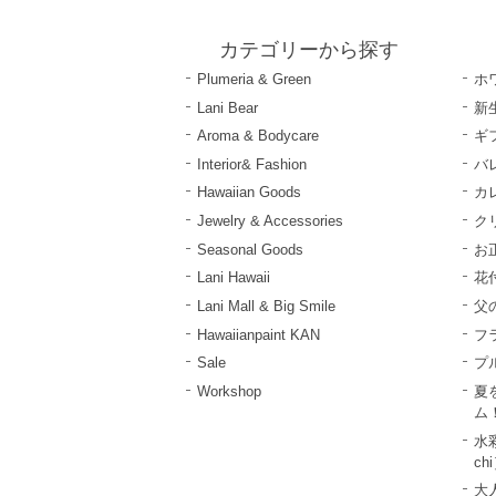
カテゴリーから探す
Plumeria & Green
ホ
Lani Bear
新
Aroma & Bodycare
ギ
Interior& Fashion
バ
Hawaiian Goods
カ
Jewelry & Accessories
ク
Seasonal Goods
お
Lani Hawaii
花
Lani Mall & Big Smile
父
Hawaiianpaint KAN
フ
Sale
プ
Workshop
夏
ム
水彩
ch
大