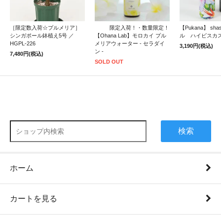
［限定数入荷☆プルメリア］
限定入荷！・数量限定！
【Pukana】 sh
シンガポール鉢植え5号 ／
【Ohana Lab】モロカイ プル
ル ハイビスカ
HGPL-226
メリアウォーター - セラダイ
3,190円(税込)
ン -
7,480円(税込)
SOLD OUT
検索
ホーム
カートを見る