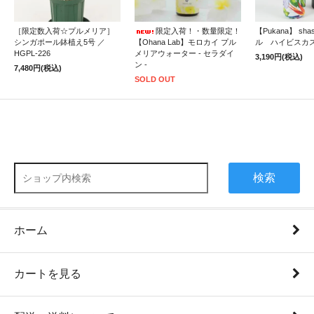
［限定数入荷☆プルメリア］
限定入荷！・数量限定！
【Pukana】 sh
シンガポール鉢植え5号 ／
【Ohana Lab】モロカイ プル
ル ハイビスカ
HGPL-226
メリアウォーター - セラダイ
3,190円(税込)
ン -
7,480円(税込)
SOLD OUT
検索
ホーム
カートを見る