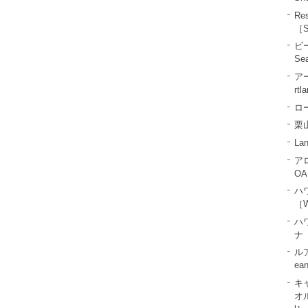
R
［S
ビ
Se
ア
rtl
ロー
栗山
La
ア
OA
ハ
［W
ハ
ナ［
ル
ea
キ
オル