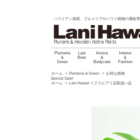
ハワイアン雑貨、プルメリアやハワイ植物の通販専門店 |
Plumeria
Lani
Aroma
Interior
&
Bear
&
&
Green
Bodycare
Fashion
ホーム
>
Plumeria & Green
>
お得な植物
Special Sale!
ホーム
>
Lani Hawaii イクスピアリ店取扱い品