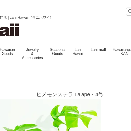
 Lani Hawaii（ラニハワイ）
Hawaiian
Jewelry
Seasonal
Lani
Lani mall
Hawaiianpa
Goods
&
Goods
Hawaii
KAN
Accessories
ヒメモンステラ La'ape・4号