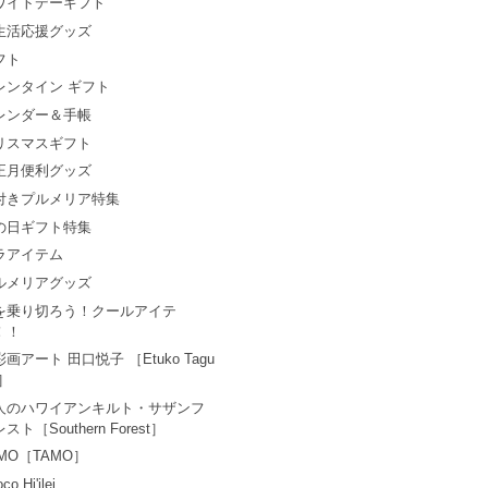
ワイトデーギフト
生活応援グッズ
フト
レンタイン ギフト
レンダー＆手帳
リスマスギフト
正月便利グッズ
付きプルメリア特集
の日ギフト特集
ラアイテム
ルメリアグッズ
を乗り切ろう！クールアイテ
！！
画アート 田口悦子 ［Etuko Tagu
i］
人のハワイアンキルト・サザンフ
スト［Southern Forest］
AMO［TAMO］
co Hi'ilei