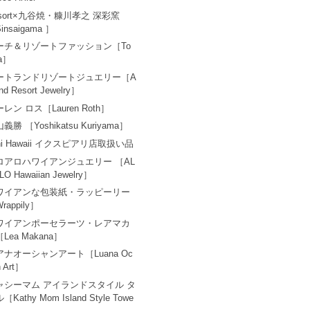
esort×九谷焼・糠川孝之 深彩窯
insaigama ］
ーチ＆リゾートファッション［To
a］
ートランドリゾートジュエリー［A
and Resort Jewelry］
レン ロス［Lauren Roth］
義勝 ［Yoshikatsu Kuriyama］
ni Hawaii イクスピアリ店取扱い品
ロアロハワイアンジュエリー ［AL
LO Hawaiian Jewelry］
ワイアンな包装紙・ラッピーリー
rappily］
ワイアンポーセラーツ・レアマカ
Lea Makana］
アナオーシャンアート［Luana Oc
n Art］
ャシーマム アイランドスタイル タ
［Kathy Mom Island Style Towe