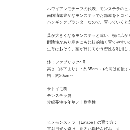
ハワイアンモチーフの代表、モンステラのヒ
南国情緒豊かなモンステラでお部屋をトロピカ
ハンギングプランターなので、育っていくと
葉が大きくなるモンステラと違い、横に広が
耐陰性があり寒さにも比較的強く育てやすい
生育はおそく、葉が日に向かう習性を利用し
鉢：ファブリック4号
高さ（鉢下より）：約35cm～ (樹高は前後
幅：約30cm～
サトイモ科
モンステラ属
常緑蔓性多年草／非耐寒性
ヒメモンステラ ［La'ape］の育て方：
直射日光を避け、明るい場所を好みます。