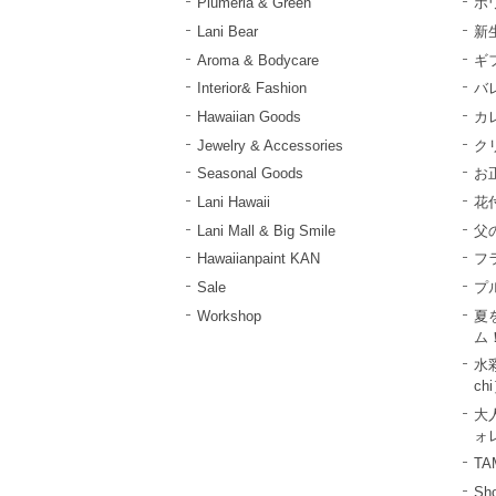
Plumeria & Green
ホ
Lani Bear
新
Aroma & Bodycare
ギ
Interior& Fashion
バ
Hawaiian Goods
カ
Jewelry & Accessories
ク
Seasonal Goods
お
Lani Hawaii
花
Lani Mall & Big Smile
父
Hawaiianpaint KAN
フ
Sale
プ
Workshop
夏
ム
水彩
ch
大
ォレ
T
Sho