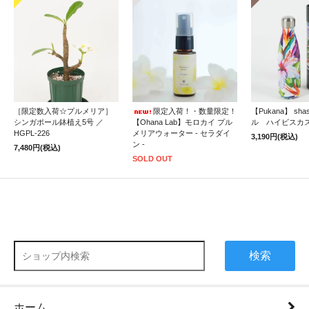
［限定数入荷☆プルメリア］
限定入荷！・数量限定！
【Pukana】 sh
シンガポール鉢植え5号 ／
【Ohana Lab】モロカイ プル
ル ハイビスカ
HGPL-226
メリアウォーター - セラダイ
3,190円(税込)
ン -
7,480円(税込)
SOLD OUT
検索
ホーム