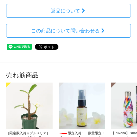
返品について
この商品について問い合わせる
売れ筋商品
［限定数入荷☆プルメリア］
限定入荷！・数量限定！
【Pukana】 sh