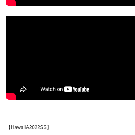
【HawaiiA2022SS】