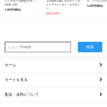
シンガポール鉢植え5号 ／
【Ohana Lab】モロカイ プル
ル ハイビスカ
HGPL-226
メリアウォーター - セラダイ
3,190円(税込)
ン -
7,480円(税込)
SOLD OUT
検索
ホーム
カートを見る
配送・送料について