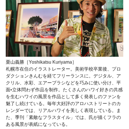
栗山義勝［Yoshikatsu Kuriyama］
札幌市在住のイラストレーター。美術学校卒業後、プロ
ダクションきんむを経てフリーランスに。デジタル、ア
クリル、水彩、エアーブラシなどを巧みに使い分け、平
面•立体問わず作品を制作。たくさんのハワイ好きの共感
を生むハワイの風景を作品として多く発表しのファンを
魅了し続けている。毎年大好評のアロハストリートのカ
レンダーでは、リアルハワイを美しく表現している。ま
た、季刊「素敵なフラスタイル」では、氏が描くフラの
ある風景が表紙になっている。