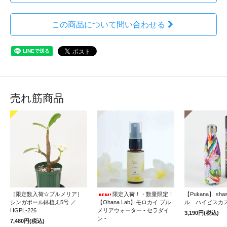
この商品について問い合わせる
売れ筋商品
［限定数入荷☆プルメリア］
限定入荷！・数量限定！
【Pukana】 sh
シンガポール鉢植え5号 ／
【Ohana Lab】モロカイ プル
ル ハイビスカ
HGPL-226
メリアウォーター - セラダイ
3,190円(税込)
ン -
7,480円(税込)