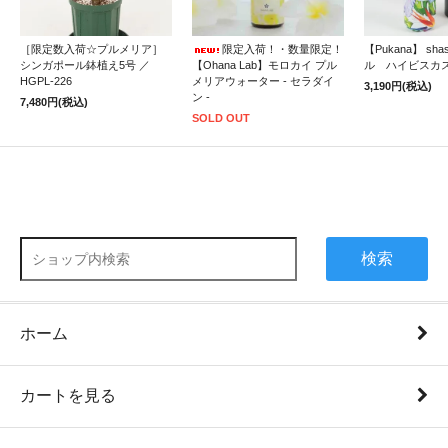
［限定数入荷☆プルメリア］
限定入荷！・数量限定！
【Pukana】 sh
シンガポール鉢植え5号 ／
【Ohana Lab】モロカイ プル
ル ハイビスカ
HGPL-226
メリアウォーター - セラダイ
3,190円(税込)
ン -
7,480円(税込)
SOLD OUT
検索
ホーム
カートを見る