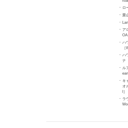
rtl
ロー
栗山
La
ア
OA
ハ
［W
ハ
ナ［
ル
ea
キ
オル
l］
ラ
Wo