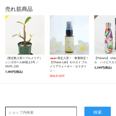
売れ筋商品
［限定数入荷☆プルメリア］
限定入荷！・数量限定！
【Pukana】 sh
シンガポール鉢植え5号 ／
【Ohana Lab】モロカイ プル
ル ハイビスカ
HGPL-226
メリアウォーター - セラダイ
3,190円(税込)
ン -
7,480円(税込)
SOLD OUT
検索