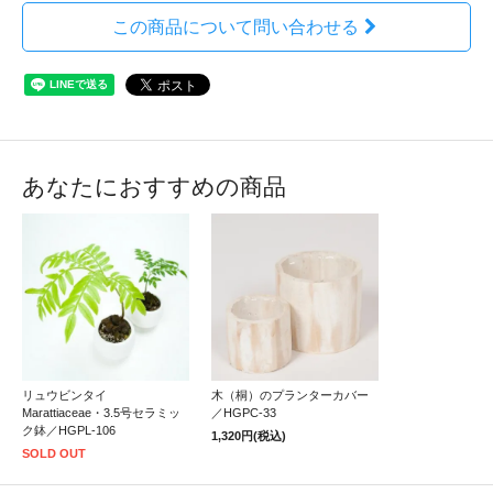
この商品について問い合わせる
あなたにおすすめの商品
リュウビンタイ
木（桐）のプランターカバー
Marattiaceae・3.5号セラミッ
／HGPC-33
ク鉢／HGPL-106
1,320円(税込)
SOLD OUT