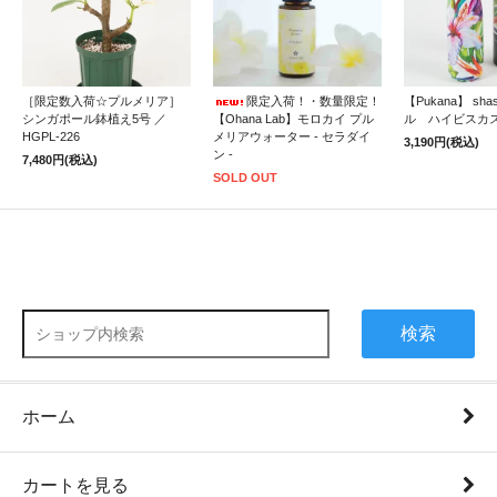
［限定数入荷☆プルメリア］
限定入荷！・数量限定！
【Pukana】 sh
シンガポール鉢植え5号 ／
【Ohana Lab】モロカイ プル
ル ハイビスカ
HGPL-226
メリアウォーター - セラダイ
3,190円(税込)
ン -
7,480円(税込)
SOLD OUT
検索
ホーム
カートを見る