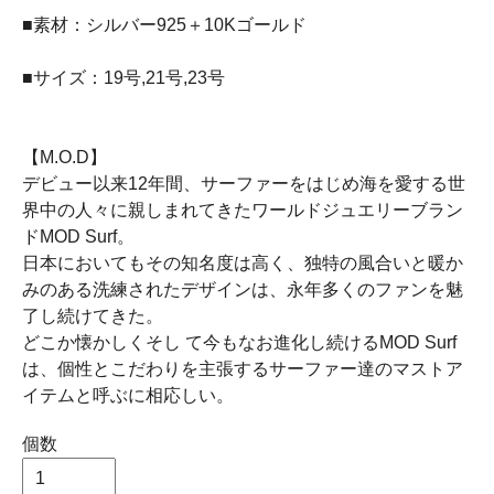
■素材：シルバー925＋10Kゴールド
■サイズ：19号,21号,23号
【M.O.D】
デビュー以来12年間、サーファーをはじめ海を愛する世
界中の人々に親しまれてきたワールドジュエリーブラン
ドMOD Surf。
日本においてもその知名度は高く、独特の風合いと暖か
みのある洗練されたデザインは、永年多くのファンを魅
了し続けてきた。
どこか懐かしくそし て今もなお進化し続けるMOD Surf
は、個性とこだわりを主張するサーファー達のマストア
イテムと呼ぶに相応しい。
個数