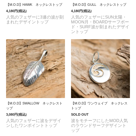
【M.O.D】HAWK ネックレストップ
【M.O.D】GULL ネックレストップ
4,180円(税込)
4,180円(税込)
人気のフェザーに3連の波が刻
人気のフェザーにSUN太陽・
まれたデザイントップ
MOON月・BOARDサーフボー
ド・SURF波が刻まれたデザイ
ントップ
【M.O.D】SWALLOW ネックレスト
【M.O.D】ワンウェイブ ネックレス
ップ
トップ
3,080円(税込)
SOLD OUT
人気のフェザーに波をデザイ
波をモチーフにしたMOD人気
ンしたワンポイントトップ
のラウンドサーフデザイント
ップ