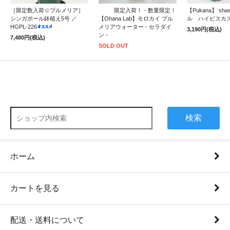
［限定数入荷☆プルメリア］
限定入荷！・数量限定！
【Pukana】 sh
シンガポール鉢植え5号 ／
【Ohana Lab】モロカイ プル
ル ハイビスカ
HGPL-226
メリアウォーター - セラダイ
3,190円(税込)
ン -
7,480円(税込)
SOLD OUT
検索
ホーム
カートを見る
配送・送料について