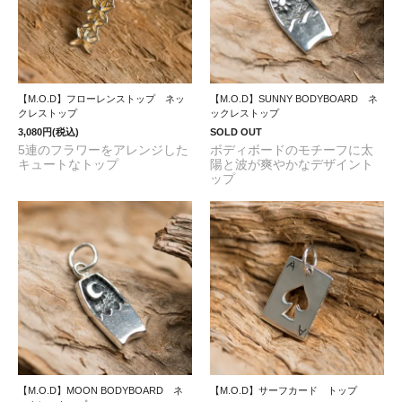
【M.O.D】フローレンストップ ネッ
【M.O.D】SUNNY BODYBOARD ネ
クレストップ
ックレストップ
3,080円(税込)
SOLD OUT
5連のフラワーをアレンジした
ボディボードのモチーフに太
キュートなトップ
陽と波が爽やかなデザイント
ップ
【M.O.D】MOON BODYBOARD ネ
【M.O.D】サーフカード トップ