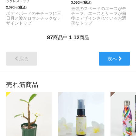
ックレストップ
3,080円(税込)
2,090円(税込)
最強のスペードのエースがモ
ボディボードのモチーフに三
チーフ、エースとサーフが前
日月と波がロマンチックなデ
後にデザインされているお洒
ザイントップ
落なトップ
87
1
12
商品中
-
商品
戻る
次へ
売れ筋商品