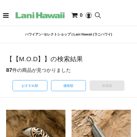
0
ハワイアン･セレクトショップ | Lani Hawaii (ラニハワイ)
【【M.O.D】】の検索結果
87
件の商品が見つかりました
おすすめ順
価格順
新着順