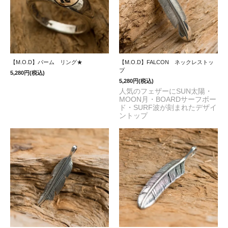
【M.O.D】パーム リング★
【M.O.D】FALCON ネックレストッ
プ
5,280円(税込)
5,280円(税込)
人気のフェザーにSUN太陽・
MOON月・BOARDサーフボー
ド・SURF波が刻まれたデザイ
ントップ