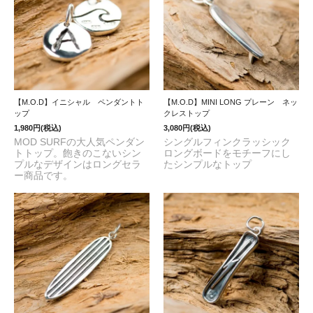
【M.O.D】イニシャル ペンダントト
【M.O.D】MINI LONG プレーン ネッ
ップ
クレストップ
1,980円(税込)
3,080円(税込)
MOD SURFの大人気ペンダン
シングルフィンクラッシック
トトップ。飽きのこないシン
ロングボードをモチーフにし
プルなデザインはロングセラ
たシンプルなトップ
ー商品です。