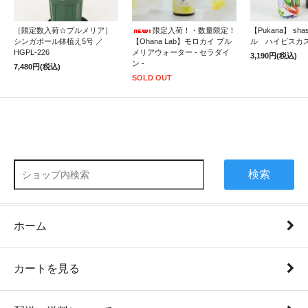
［限定数入荷☆プルメリア］
限定入荷！・数量限定！
【Pukana】 sh
シンガポール鉢植え5号 ／
【Ohana Lab】モロカイ プル
ル ハイビスカ
HGPL-226
メリアウォーター - セラダイ
3,190円(税込)
ン -
7,480円(税込)
SOLD OUT
検索
ホーム
カートを見る