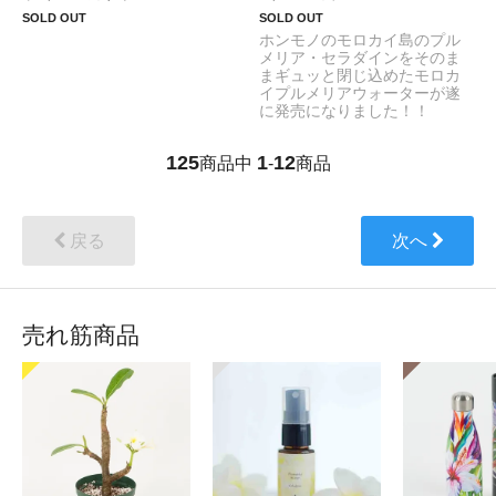
SOLD OUT
SOLD OUT
ホンモノのモロカイ島のプル
メリア・セラダインをそのま
まギュッと閉じ込めたモロカ
イプルメリアウォーターが遂
に発売になりました！！
125
1
12
商品中
-
商品
戻る
次へ
売れ筋商品