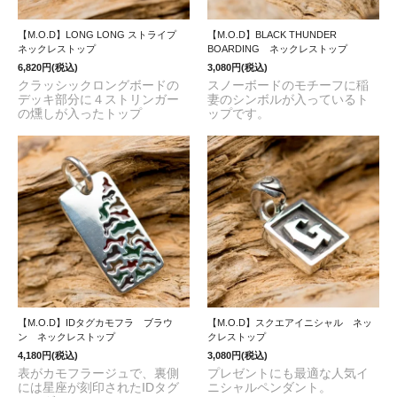
【M.O.D】LONG LONG ストライプ
【M.O.D】BLACK THUNDER
ネックレストップ
BOARDING ネックレストップ
6,820円(税込)
3,080円(税込)
クラッシックロングボードの
スノーボードのモチーフに稲
デッキ部分に４ストリンガー
妻のシンボルが入っているト
の燻しが入ったトップ
ップです。
【M.O.D】IDタグカモフラ ブラウ
【M.O.D】スクエアイニシャル ネッ
ン ネックレストップ
クレストップ
4,180円(税込)
3,080円(税込)
表がカモフラージュで、裏側
プレゼントにも最適な人気イ
には星座が刻印されたIDタグ
ニシャルペンダント。