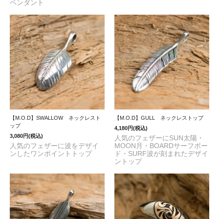
ペンダント
【M.O.D】SWALLOW ネックレスト
【M.O.D】GULL ネックレストップ
ップ
4,180円(税込)
3,080円(税込)
人気のフェザーにSUN太陽・
人気のフェザーに波をデザイ
MOON月・BOARDサーフボー
ンしたワンポイントトップ
ド・SURF波が刻まれたデザイ
ントップ