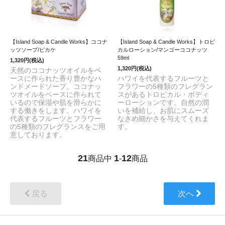
【Island Soap & Candle Works】ココナ
【Island Soap & Candle Works】トロピ
ッツソープ/ピカケ
カルローション/マンゴーココナッツ
59ml
1,320円(税込)
1,320円(税込)
天然のココナッツオイルをベ
ースに作られた香り豊かなハ
ハワイを代表するフルーツと
ンドメードソープ。ココナッ
フラワーの5種類のフレグラン
ツオイルをベースに作られて
スがあるトロピカル・ボディ
いるので保湿や肌を滑らかに
ーローションです。自然の潤
する働きをします。ハワイを
いを補給し、お肌にスムーズ
代表するフルーツとフラワー
なきめ細かさを与えてくれま
の5種類のフレグランスをご用
す。
意しております。
21
1
12
商品中
-
商品
戻る
次へ