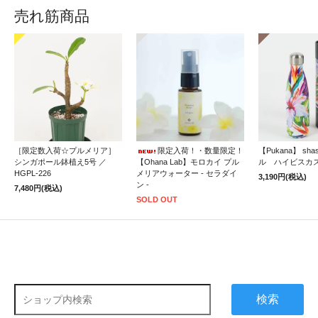
売れ筋商品
［限定数入荷☆プルメリア］
限定入荷！・数量限定！
【Pukana】 sh
シンガポール鉢植え5号 ／
【Ohana Lab】モロカイ プル
ル ハイビスカ
HGPL-226
メリアウォーター - セラダイ
3,190円(税込)
ン -
7,480円(税込)
SOLD OUT
検索