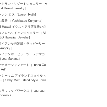
ートランドリゾートジュエリー［A
and Resort Jewelry］
レン ロス［Lauren Roth］
義勝 ［Yoshikatsu Kuriyama］
ni Hawaii イクスピアリ店取扱い品
ロアロハワイアンジュエリー ［AL
LO Hawaiian Jewelry］
ワイアンな包装紙・ラッピーリー
rappily］
ワイアンポーセラーツ・レアマカ
Lea Makana］
アナオーシャンアート［Luana Oc
n Art］
ャシーマム アイランドスタイル タ
［Kathy Mom Island Style Towe
ウラウウッドワークス［ Lau Lau
odworks ］