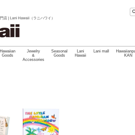
 Lani Hawaii（ラニハワイ）
Hawaiian
Jewelry
Seasonal
Lani
Lani mall
Hawaiianpa
Goods
&
Goods
Hawaii
KAN
Accessories