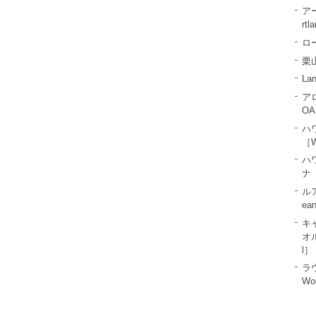
ア
rtl
ロー
栗山
La
ア
OA
ハ
［W
ハ
ナ［
ル
ea
キ
オル
l］
ラ
Wo