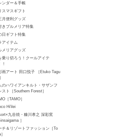
レンダー＆手帳
リスマスギフト
正月便利グッズ
付きプルメリア特集
の日ギフト特集
ラアイテム
ルメリアグッズ
を乗り切ろう！クールアイテ
！！
画アート 田口悦子 ［Etuko Tagu
i］
人のハワイアンキルト・サザンフ
スト［Southern Forest］
AMO［TAMO］
co Hi'ilei
esort×九谷焼・糠川孝之 深彩窯
insaigama ］
ーチ＆リゾートファッション［To
a］