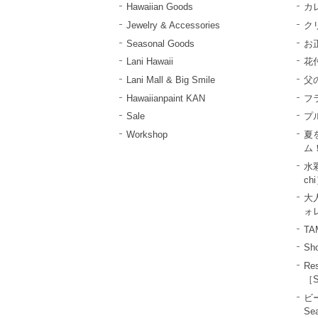
Hawaiian Goods
カ
Jewelry & Accessories
ク
Seasonal Goods
お
Lani Hawaii
花
Lani Mall & Big Smile
父
Hawaiianpaint KAN
フ
Sale
プ
Workshop
夏
ム
水彩
ch
大
ォレ
T
Sho
R
［S
ビ
Se