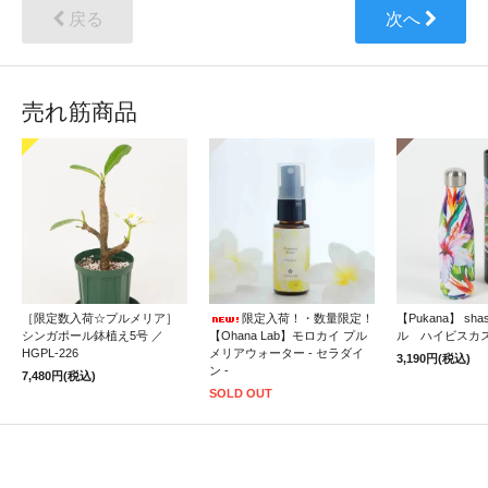
戻る
次へ
売れ筋商品
［限定数入荷☆プルメリア］
限定入荷！・数量限定！
【Pukana】 sh
シンガポール鉢植え5号 ／
【Ohana Lab】モロカイ プル
ル ハイビスカ
HGPL-226
メリアウォーター - セラダイ
3,190円(税込)
ン -
7,480円(税込)
SOLD OUT