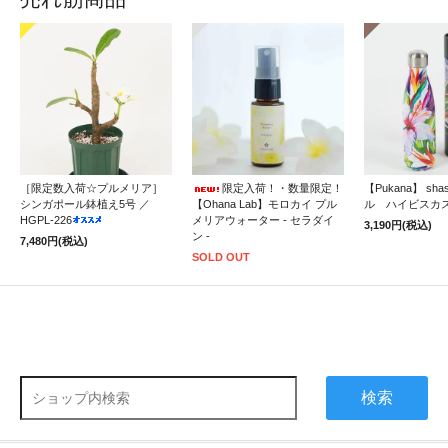
［限定数入荷☆プルメリア］
限定入荷！・数量限定！
【Pukana】 sh
シンガポール鉢植え5号 ／
【Ohana Lab】モロカイ プル
ル ハイビスカ
HGPL-226
メリアウォーター - セラダイ
3,190円(税込)
ン -
7,480円(税込)
SOLD OUT
検索