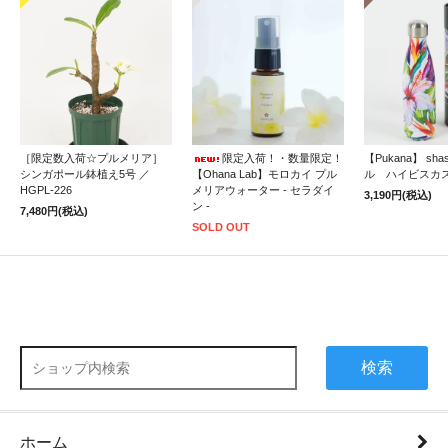
［限定数入荷☆プルメリア］
限定入荷！・数量限定！
【Pukana】 sh
シンガポール鉢植え5号 ／
【Ohana Lab】モロカイ プル
ル ハイビスカ
HGPL-226
メリアウォーター - セラダイ
3,190円(税込)
ン -
7,480円(税込)
SOLD OUT
検索
ホーム