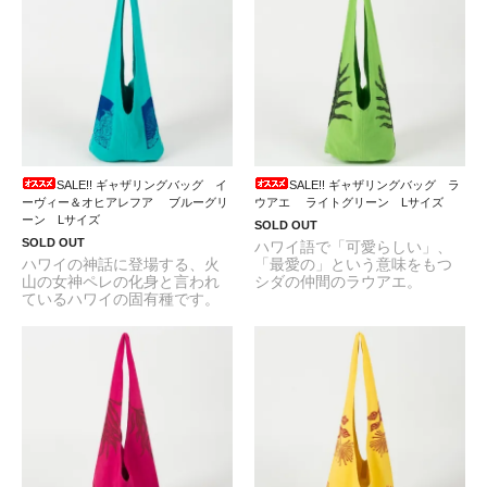
SALE!! ギャザリングバッグ イ
SALE!! ギャザリングバッグ ラ
ーヴィー＆オヒアレフア ブルーグリ
ウアエ ライトグリーン Lサイズ
ーン Lサイズ
SOLD OUT
SOLD OUT
ハワイ語で「可愛らしい」、
ハワイの神話に登場する、火
「最愛の」という意味をもつ
山の女神ペレの化身と言われ
シダの仲間のラウアエ。
ているハワイの固有種です。