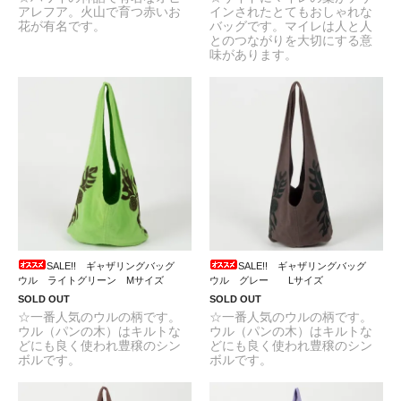
アレフア。火山で育つ赤いお
インされたとてもおしゃれな
花が有名です。
バッグです。マイレは人と人
とのつながりを大切にする意
味があります。
SALE!! ギャザリングバッグ
SALE!! ギャザリングバッグ
ウル ライトグリーン Mサイズ
ウル グレー Lサイズ
SOLD OUT
SOLD OUT
☆一番人気のウルの柄です。
☆一番人気のウルの柄です。
ウル（パンの木）はキルトな
ウル（パンの木）はキルトな
どにも良く使われ豊穣のシン
どにも良く使われ豊穣のシン
ボルです。
ボルです。