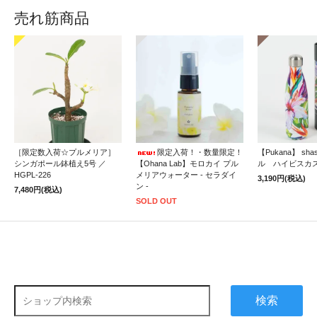
売れ筋商品
［限定数入荷☆プルメリア］
限定入荷！・数量限定！
【Pukana】 sh
シンガポール鉢植え5号 ／
【Ohana Lab】モロカイ プル
ル ハイビスカ
HGPL-226
メリアウォーター - セラダイ
3,190円(税込)
ン -
7,480円(税込)
SOLD OUT
検索