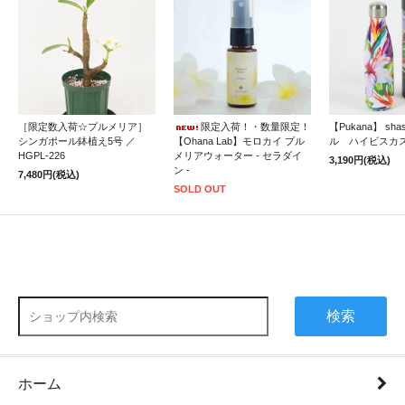
［限定数入荷☆プルメリア］
限定入荷！・数量限定！
【Pukana】 sh
シンガポール鉢植え5号 ／
【Ohana Lab】モロカイ プル
ル ハイビスカ
HGPL-226
メリアウォーター - セラダイ
3,190円(税込)
ン -
7,480円(税込)
SOLD OUT
検索
ホーム