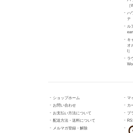
［W
ハ
ナ［
ル
ea
キ
オル
l］
ラ
Wo
ショップホーム
マ
お問い合わせ
カ
お支払い方法について
プ
配送方法・送料について
RS
メルマガ登録・解除