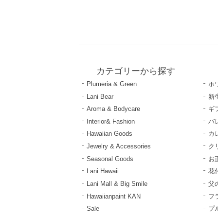
カテゴリーから探す
Plumeria & Green
ホ
Lani Bear
新
Aroma & Bodycare
ギ
Interior& Fashion
バ
Hawaiian Goods
カ
Jewelry & Accessories
ク
Seasonal Goods
お
Lani Hawaii
花
Lani Mall & Big Smile
父
Hawaiianpaint KAN
フ
Sale
プ