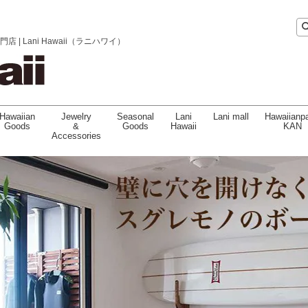
 Lani Hawaii（ラニハワイ）
Hawaiian
Jewelry
Seasonal
Lani
Lani mall
Hawaiianpa
Goods
&
Goods
Hawaii
KAN
Accessories