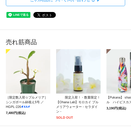
売れ筋商品
［限定数入荷☆プルメリア］
限定入荷！・数量限定！
【Pukana】 sh
シンガポール鉢植え5号 ／
【Ohana Lab】モロカイ プル
ル ハイビスカ
HGPL-226
メリアウォーター - セラダイ
3,190円(税込)
ン -
7,480円(税込)
SOLD OUT