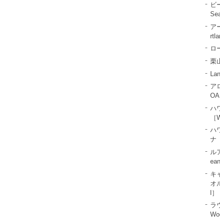
ビ
Se
ア
rtl
ロー
栗山
La
ア
OA
ハ
［W
ハ
ナ［
ル
ea
キ
オル
l］
ラ
Wo