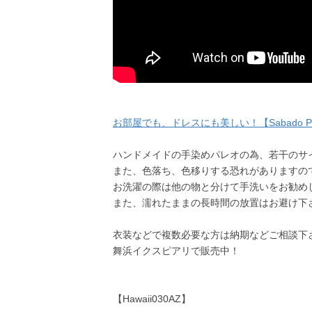
お部屋でも、ドレスにも美しい！【Sabado P
ハンドメイドの手染めパレオの為、若干のサ
また、色落ち、色移りする恐れがありますの
お洗濯の際は他の物と分けて手洗いをお勧め
また、濡れたままの長時間の放置はお避け下
衣装などで複数必要な方は納期などご相談下
舞浜イクスピアリで販売中！
【Hawaii030AZ】