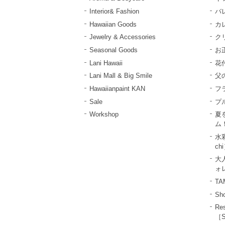
Interior& Fashion
バ
Hawaiian Goods
カ
Jewelry & Accessories
ク
Seasonal Goods
お
Lani Hawaii
花
Lani Mall & Big Smile
父
Hawaiianpaint KAN
フ
Sale
プ
Workshop
夏
ム
水彩
ch
大
ォレ
T
Sho
R
［S