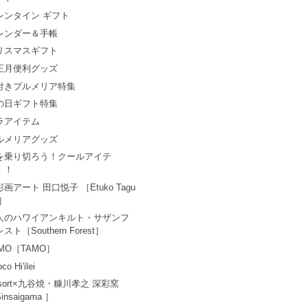
レンタイン ギフト
レンダー＆手帳
リスマスギフト
正月便利グッズ
付きプルメリア特集
の日ギフト特集
ラアイテム
ルメリアグッズ
を乗り切ろう！クールアイテ
！！
画アート 田口悦子 ［Etuko Tagu
i］
人のハワイアンキルト・サザンフ
スト［Southern Forest］
AMO［TAMO］
co Hi'ilei
esort×九谷焼・糠川孝之 深彩窯
insaigama ］