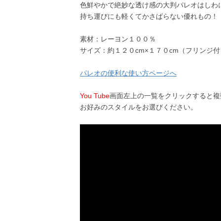
色鮮やかで絶妙な透け感の大判パレオはしわ
持ち運びにも軽くてかさばらない優れもの！
素材：レーヨン１００％
サイズ：約１２０cm×１７０cm（フリンジ
パレオの便利な使い方ページへ
You Tube
画面左上の一覧をクリックすると複
お好みのスタイルをお選びください。