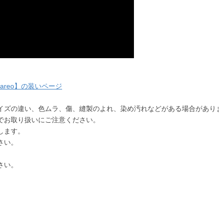
areo】の装いページ
イズの違い、色ムラ、傷、縫製のよれ、染め汚れなどがある場合があり
でお取り扱いにご注意ください。
します。
さい。
さい。