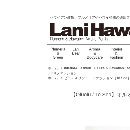
ハワイアン雑貨、プルメリアやハワイ植物の通販専門店 |
Plumeria
Lani
Aroma
Interior
&
Bear
&
&
Green
Bodycare
Fashion
ホーム
>
Interior& Fashion
>
Hula & Hawaiian Fa
フラ&ファッション
ホーム
>
ビーチ＆リゾートファッション［To Sea
【Oluolu / To Sea