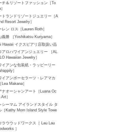
ーチ＆リゾートファッション［To
a］
ートランドリゾートジュエリー［A
and Resort Jewelry］
レン ロス［Lauren Roth］
義勝 ［Yoshikatsu Kuriyama］
ni Hawaii イクスピアリ店取扱い品
ロアロハワイアンジュエリー ［AL
LO Hawaiian Jewelry］
ワイアンな包装紙・ラッピーリー
rappily］
ワイアンポーセラーツ・レアマカ
Lea Makana］
アナオーシャンアート［Luana Oc
n Art］
ャシーマム アイランドスタイル タ
［Kathy Mom Island Style Towe
ウラウウッドワークス［ Lau Lau
odworks ］