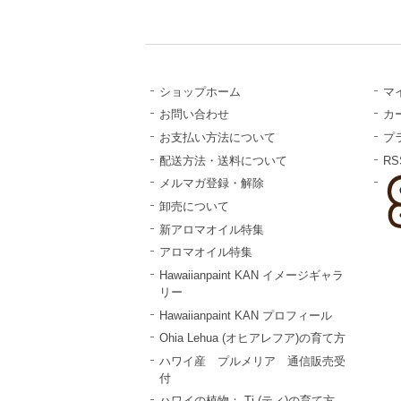
ショップホーム
マ
お問い合わせ
カ
お支払い方法について
プ
配送方法・送料について
RS
メルマガ登録・解除
卸売について
新アロマオイル特集
アロマオイル特集
Hawaiianpaint KAN イメージギャラ
リー
Hawaiianpaint KAN プロフィール
Ohia Lehua (オヒアレフア)の育て方
ハワイ産 プルメリア 通信販売受
付
ハワイの植物： Ti (ティ)の育て方