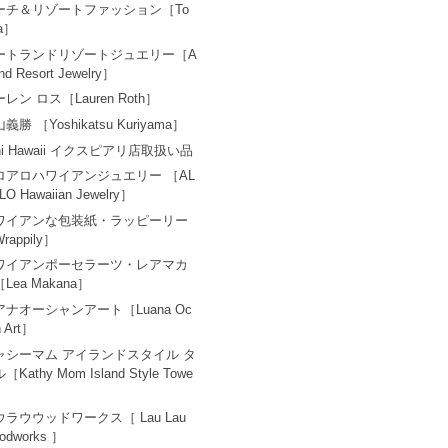
ーチ＆リゾートファッション［To
a］
ートランドリゾートジュエリー［A
and Resort Jewelry］
レン ロス［Lauren Roth］
義勝 ［Yoshikatsu Kuriyama］
ni Hawaii イクスピアリ店取扱い品
ロアロハワイアンジュエリー ［AL
LO Hawaiian Jewelry］
ワイアンな包装紙・ラッピーリー
rappily］
ワイアンポーセラーツ・レアマカ
Lea Makana］
アナオーシャンアート［Luana Oc
n Art］
ャシーマム アイランドスタイル タ
［Kathy Mom Island Style Towe
ウラウウッドワークス［ Lau Lau
odworks ］