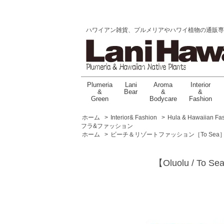
ハワイアン雑貨、プルメリアやハワイ植物の通販専門店 |
Plumeria
Lani
Aroma
Interior
&
Bear
&
&
Green
Bodycare
Fashion
ホーム
>
Interior& Fashion
>
Hula & Hawaiian Fa
フラ&ファッション
ホーム
>
ビーチ＆リゾートファッション［To Sea
【Oluolu / T