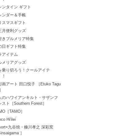
レンタイン ギフト
レンダー＆手帳
リスマスギフト
正月便利グッズ
付きプルメリア特集
の日ギフト特集
ラアイテム
ルメリアグッズ
を乗り切ろう！クールアイテ
！！
画アート 田口悦子 ［Etuko Tagu
i］
人のハワイアンキルト・サザンフ
スト［Southern Forest］
AMO［TAMO］
co Hi'ilei
esort×九谷焼・糠川孝之 深彩窯
insaigama ］