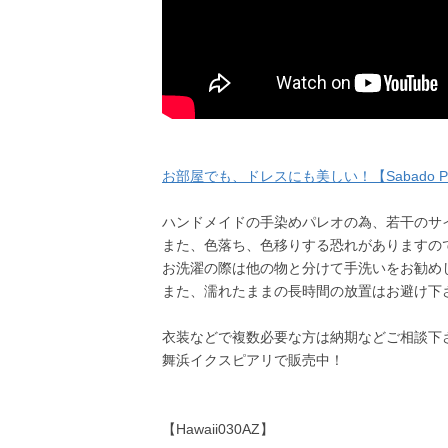
お部屋でも、ドレスにも美しい！【Sabado P
ハンドメイドの手染めパレオの為、若干のサ
また、色落ち、色移りする恐れがありますの
お洗濯の際は他の物と分けて手洗いをお勧め
また、濡れたままの長時間の放置はお避け下
衣装などで複数必要な方は納期などご相談下
舞浜イクスピアリで販売中！
【Hawaii030AZ】