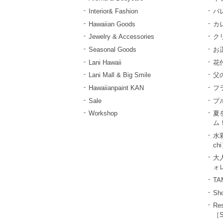
Interior& Fashion
バ
Hawaiian Goods
カ
Jewelry & Accessories
ク
Seasonal Goods
お
Lani Hawaii
花
Lani Mall & Big Smile
父
Hawaiianpaint KAN
フ
Sale
プ
Workshop
夏
ム
水彩
ch
大
ォレ
T
Sho
R
［S