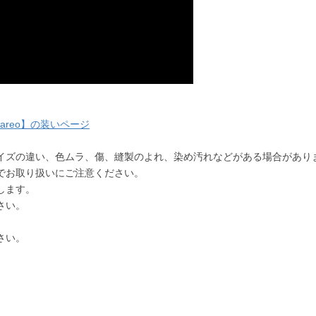
areo】の装いページ
イズの違い、色ムラ、傷、縫製のよれ、染め汚れなどがある場合があり
でお取り扱いにご注意ください。
します。
さい。
さい。