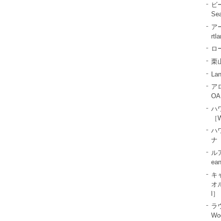
ビ
Se
ア
rtl
ロー
栗山
La
ア
OA
ハ
［W
ハ
ナ［
ル
ea
キ
オル
l］
ラ
Wo