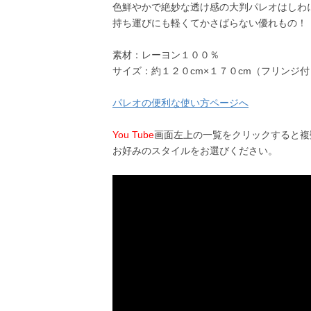
色鮮やかで絶妙な透け感の大判パレオはしわ
持ち運びにも軽くてかさばらない優れもの！
素材：レーヨン１００％
サイズ：約１２０cm×１７０cm（フリンジ
パレオの便利な使い方ページへ
You Tube
画面左上の一覧をクリックすると複
お好みのスタイルをお選びください。