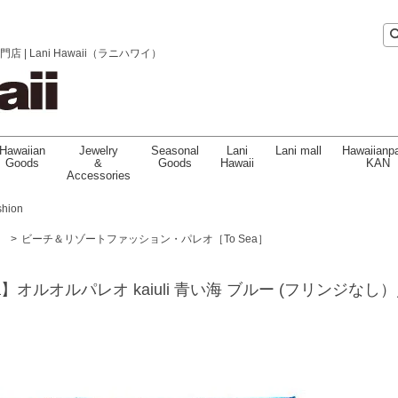
 Lani Hawaii（ラニハワイ）
Hawaiian
Jewelry
Seasonal
Lani
Lani mall
Hawaiianpa
Goods
&
Goods
Hawaii
KAN
Accessories
shion
］
>
ビーチ＆リゾートファッション・パレオ［To Sea］
o Sea】オルオルパレオ kaiuli 青い海 ブルー (フリンジなし）／