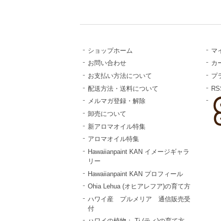
ショップホーム
マ
お問い合わせ
カ
お支払い方法について
プ
配送方法・送料について
RS
メルマガ登録・解除
卸売について
新アロマオイル特集
アロマオイル特集
Hawaiianpaint KAN イメージギャラ
リー
Hawaiianpaint KAN プロフィール
Ohia Lehua (オヒアレフア)の育て方
ハワイ産 プルメリア 通信販売受
付
ハワイの植物： Ti (ティ)の育て方