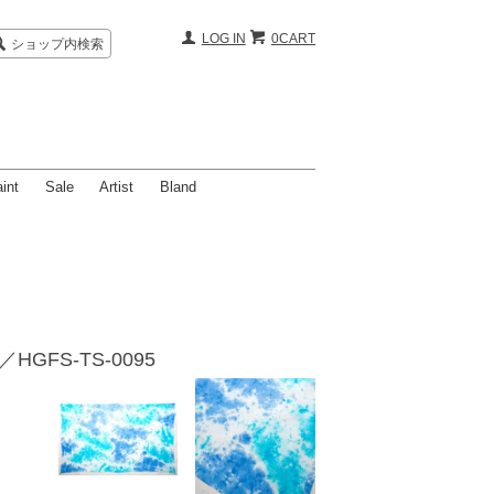
LOG IN
0CART
ショップ内検索
int
Sale
Artist
Bland
HGFS-TS-0095