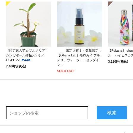
［限定数入荷☆プルメリア］
限定入荷！・数量限定！
【Pukana】 sh
シンガポール鉢植え5号 ／
【Ohana Lab】モロカイ プル
ル ハイビスカ
HGPL-226
メリアウォーター - セラダイ
3,190円(税込)
ン -
7,480円(税込)
SOLD OUT
検索