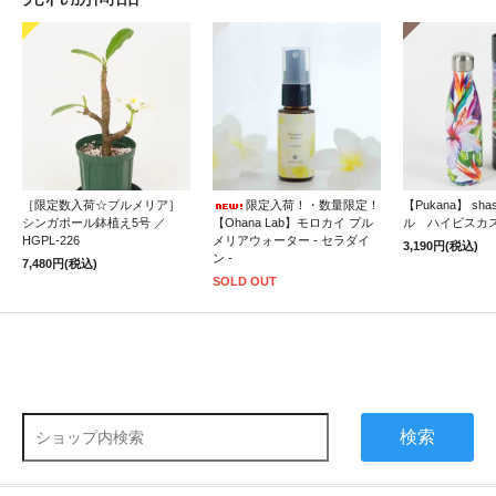
［限定数入荷☆プルメリア］
限定入荷！・数量限定！
【Pukana】 sh
シンガポール鉢植え5号 ／
【Ohana Lab】モロカイ プル
ル ハイビスカ
HGPL-226
メリアウォーター - セラダイ
3,190円(税込)
ン -
7,480円(税込)
SOLD OUT
検索