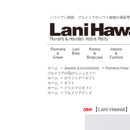
ハワイアン雑貨、プルメリアやハワイ植物の通販専門店 |
Plumeria
Lani
Aroma
Interior
&
Bear
&
&
Green
Bodycare
Fashion
ホーム
>
Jewelry & Accessories
>
Plumeria Petal
プルメリアの花びらジュエリー
ホーム
>
ホワイトデーギフト
ホーム
>
ギフト
ホーム
>
クリスマスギフト
ホーム
>
プルメリアグッズ
【Lani Hawa