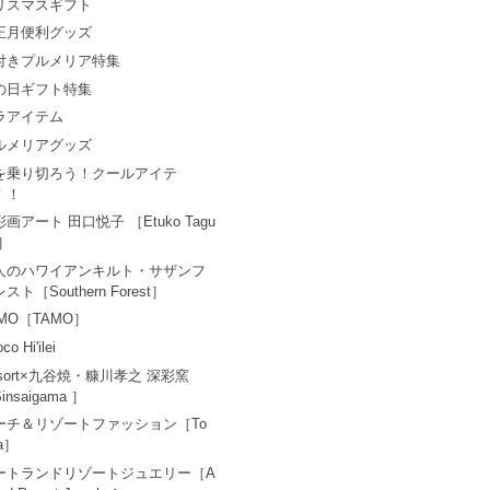
リスマスギフト
正月便利グッズ
付きプルメリア特集
の日ギフト特集
ラアイテム
ルメリアグッズ
を乗り切ろう！クールアイテ
！！
画アート 田口悦子 ［Etuko Tagu
i］
人のハワイアンキルト・サザンフ
スト［Southern Forest］
AMO［TAMO］
co Hi'ilei
esort×九谷焼・糠川孝之 深彩窯
insaigama ］
ーチ＆リゾートファッション［To
a］
ートランドリゾートジュエリー［A