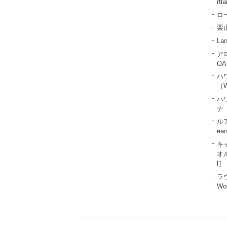
rtl
ロー
栗山
La
ア
OA
ハ
［W
ハ
ナ［
ル
ea
キ
オル
l］
ラ
Wo