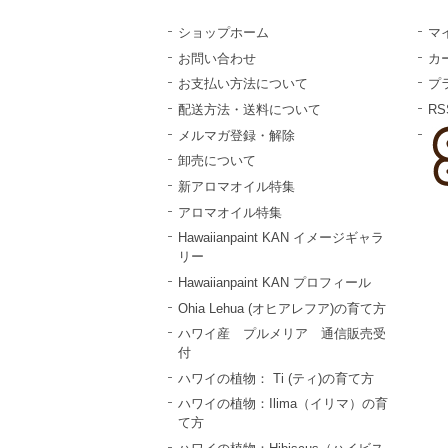
ショップホーム
マ
お問い合わせ
カ
お支払い方法について
プ
配送方法・送料について
RS
メルマガ登録・解除
卸売について
新アロマオイル特集
アロマオイル特集
Hawaiianpaint KAN イメージギャラ
リー
Hawaiianpaint KAN プロフィール
Ohia Lehua (オヒアレフア)の育て方
ハワイ産 プルメリア 通信販売受
付
ハワイの植物： Ti (ティ)の育て方
ハワイの植物：Ilima（イリマ）の育
て方