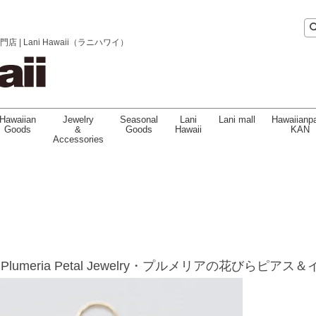
 Lani Hawaii（ラニハワイ）
Hawaiian
Jewelry
Seasonal
Lani
Lani mall
Hawaiianpa
Goods
&
Goods
Hawaii
KAN
Accessories
ii】Plumeria Petal Jewelry・プルメリアの花びら