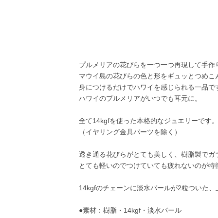
プルメリアの花びらを一つ一つ再現して手作
マウイ島の花びらの色と形をギュッとつめこ
身につけるだけでハワイを感じられる一品で
ハワイのプルメリアがいつでも耳元に。
全て14kgfを使った本格的なジュエリーです
（イヤリング金具パーツを除く）
透き通る花びらがとても美しく、樹脂製でガ
とても軽いのでつけていても疲れないのが特
14kgfのチェーンに淡水パールが2粒ついた
●素材：樹脂・14kgf・淡水パール