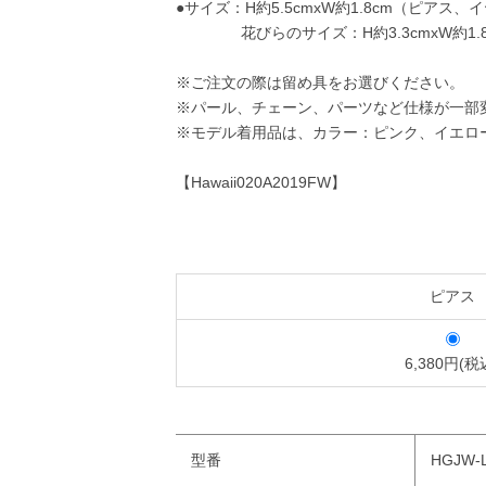
●サイズ：H約5.5cmxW約1.8cm（ピア
花びらのサイズ：H約3.3cmxW約1.8
※ご注文の際は留め具をお選びください。
※パール、チェーン、パーツなど仕様が一部
※モデル着用品は、カラー：ピンク、イエロ
【Hawaii020A2019FW】
ピアス
6,380円(税
型番
HGJW-