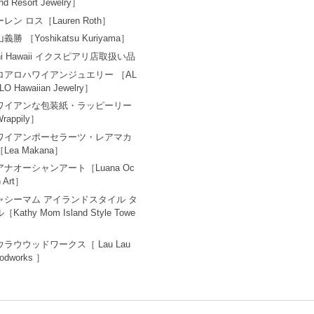
and Resort Jewelry］
レン ロス［Lauren Roth］
義勝 ［Yoshikatsu Kuriyama］
ni Hawaii イクスピアリ店取扱い品
ロアロハワイアンジュエリー ［AL
LO Hawaiian Jewelry］
ワイアンな包装紙・ラッピーリー
rappily］
ワイアンポーセラーツ・レアマカ
Lea Makana］
アナオーシャンアート［Luana Oc
n Art］
ャシーマム アイランドスタイル タ
［Kathy Mom Island Style Towe
ウラウウッドワークス［ Lau Lau
odworks ］