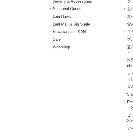
Jewelry & Accessories
ク
Seasonal Goods
お
Lani Hawaii
花
Lani Mall & Big Smile
父
Hawaiianpaint KAN
フ
Sale
プ
Workshop
夏
ム
水彩
ch
大
ォレ
T
Sho
R
［S
ビ
Se
ア