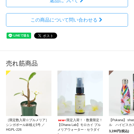
返品について
この商品について問い合わせる
売れ筋商品
［限定数入荷☆プルメリア］
限定入荷！・数量限定！
【Pukana】 sh
シンガポール鉢植え5号 ／
【Ohana Lab】モロカイ プル
ル ハイビスカ
HGPL-226
メリアウォーター - セラダイ
3,190円(税込)