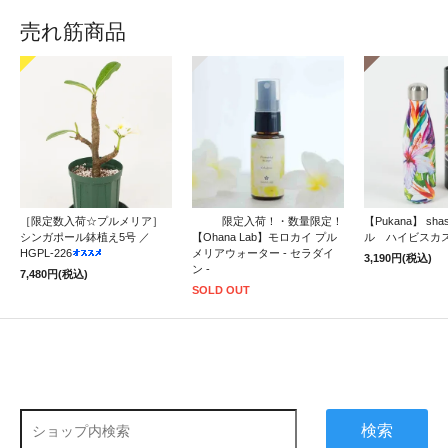
売れ筋商品
［限定数入荷☆プルメリア］
限定入荷！・数量限定！
【Pukana】 sh
シンガポール鉢植え5号 ／
【Ohana Lab】モロカイ プル
ル ハイビスカ
HGPL-226
メリアウォーター - セラダイ
3,190円(税込)
ン -
7,480円(税込)
SOLD OUT
検索