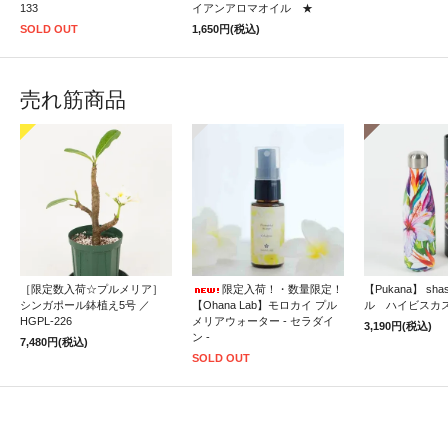
133
イアンアロマオイル ★
SOLD OUT
1,650円(税込)
売れ筋商品
［限定数入荷☆プルメリア］
限定入荷！・数量限定！
【Pukana】 sh
シンガポール鉢植え5号 ／
【Ohana Lab】モロカイ プル
ル ハイビスカ
HGPL-226
メリアウォーター - セラダイ
3,190円(税込)
ン -
7,480円(税込)
SOLD OUT