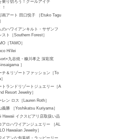
を乗り切ろう！クールアイテ
！！
画アート 田口悦子 ［Etuko Tagu
i］
人のハワイアンキルト・サザンフ
スト［Southern Forest］
AMO［TAMO］
co Hi'ilei
esort×九谷焼・糠川孝之 深彩窯
insaigama ］
ーチ＆リゾートファッション［To
a］
ートランドリゾートジュエリー［A
and Resort Jewelry］
レン ロス［Lauren Roth］
義勝 ［Yoshikatsu Kuriyama］
ni Hawaii イクスピアリ店取扱い品
ロアロハワイアンジュエリー ［AL
LO Hawaiian Jewelry］
ワイアンな包装紙・ラッピーリー