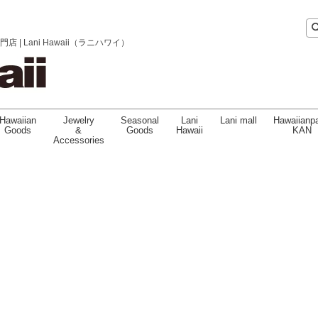
 Lani Hawaii（ラニハワイ）
Hawaiian
Jewelry
Seasonal
Lani
Lani mall
Hawaiianpa
Goods
&
Goods
Hawaii
KAN
Accessories