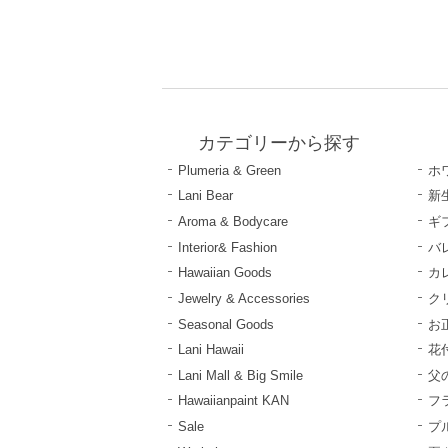
カテゴリーから探す
Plumeria & Green
ホ
Lani Bear
新
Aroma & Bodycare
ギ
Interior& Fashion
バ
Hawaiian Goods
カ
Jewelry & Accessories
ク
Seasonal Goods
お
Lani Hawaii
花
Lani Mall & Big Smile
父
Hawaiianpaint KAN
フ
Sale
プ