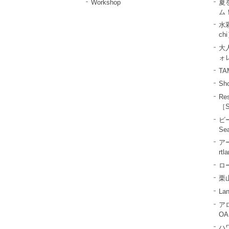
Workshop
夏
ム
水彩
ch
大
ォレ
T
Sho
R
［S
ビ
Se
ア
rtl
ロー
栗山
La
ア
OA
ハ