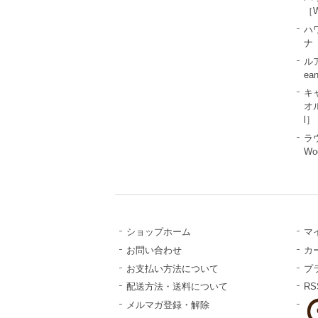
［W
ハ
ナ［
ル
ea
キ
オル
l］
ラ
Wo
ショップホーム
マ
お問い合わせ
カ
お支払い方法について
プ
配送方法・送料について
RS
メルマガ登録・解除