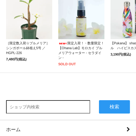
［限定数入荷☆プルメリア］
限定入荷！・数量限定！
【Pukana】 sh
シンガポール鉢植え5号 ／
【Ohana Lab】モロカイ プル
ル ハイビスカ
HGPL-226
メリアウォーター - セラダイ
3,190円(税込)
ン -
7,480円(税込)
SOLD OUT
検索
ホーム