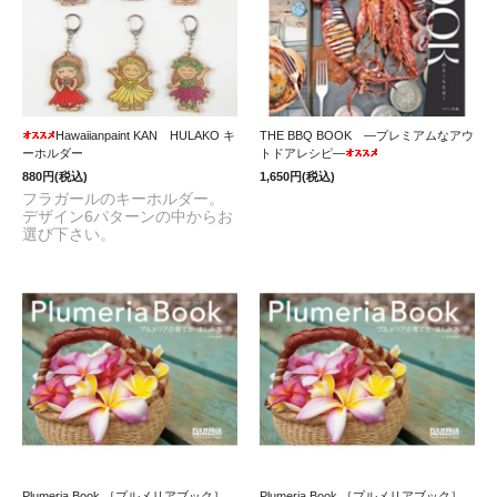
Hawaiianpaint KAN HULAKO キ
THE BBQ BOOK ―プレミアムなアウ
ーホルダー
トドアレシピ―
880円(税込)
1,650円(税込)
フラガールのキーホルダー。
デザイン6パターンの中からお
選び下さい。
Plumeria Book ［プルメリアブック］
Plumeria Book ［プルメリアブック］