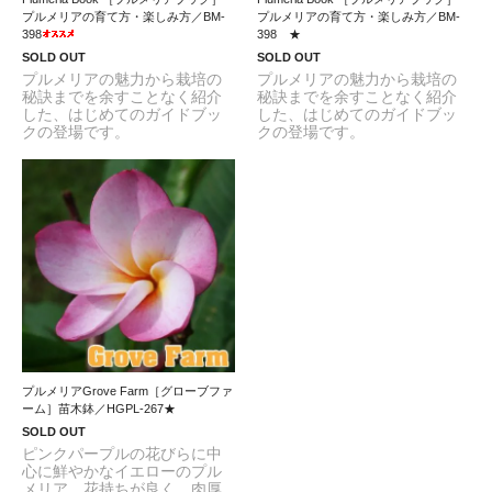
プルメリアの育て方・楽しみ方／BM-
プルメリアの育て方・楽しみ方／BM-
398
398 ★
SOLD OUT
SOLD OUT
プルメリアの魅力から栽培の
プルメリアの魅力から栽培の
秘訣までを余すことなく紹介
秘訣までを余すことなく紹介
した、はじめてのガイドブッ
した、はじめてのガイドブッ
クの登場です。
クの登場です。
プルメリアGrove Farm［グローブファ
ーム］苗木鉢／HGPL-267★
SOLD OUT
ピンクパープルの花びらに中
心に鮮やかなイエローのプル
メリア。花持ちが良く、肉厚