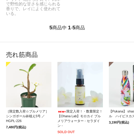
で野性的な甘さを感じられる
香りで、レイによく使われて
いる。
5
1
5
商品中
-
商品
売れ筋商品
［限定数入荷☆プルメリア］
限定入荷！・数量限定！
【Pukana】 sh
シンガポール鉢植え5号 ／
【Ohana Lab】モロカイ プル
ル ハイビスカ
HGPL-226
メリアウォーター - セラダイ
3,190円(税込)
ン -
7,480円(税込)
SOLD OUT