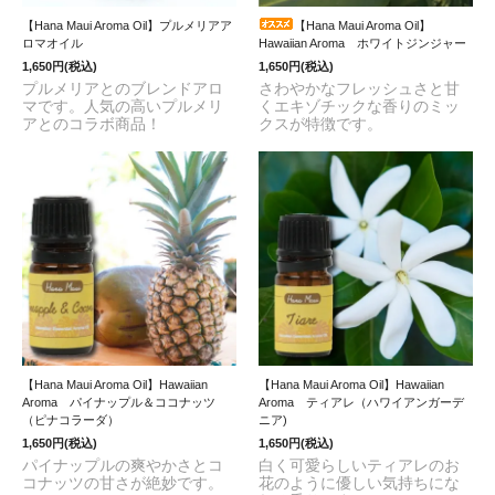
【Hana Maui Aroma Oil】プルメリアア
【Hana Maui Aroma Oil】
ロマオイル
Hawaiian Aroma ホワイトジンジャー
1,650円(税込)
1,650円(税込)
プルメリアとのブレンドアロ
さわやかなフレッシュさと甘
マです。人気の高いプルメリ
くエキゾチックな香りのミッ
アとのコラボ商品！
クスが特徴です。
【Hana Maui Aroma Oil】Hawaiian
【Hana Maui Aroma Oil】Hawaiian
Aroma パイナップル＆ココナッツ
Aroma ティアレ（ハワイアンガーデ
（ピナコラーダ）
ニア)
1,650円(税込)
1,650円(税込)
パイナップルの爽やかさとコ
白く可愛らしいティアレのお
コナッツの甘さが絶妙です。
花のように優しい気持ちにな