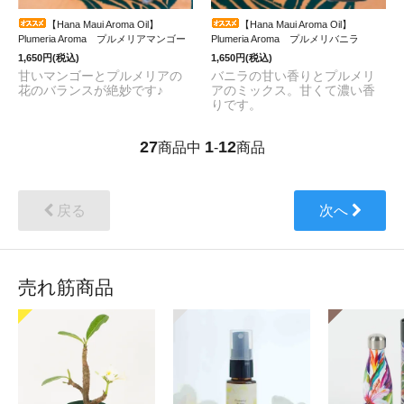
【Hana Maui Aroma Oil】
【Hana Maui Aroma Oil】
Plumeria Aroma プルメリアマンゴー
Plumeria Aroma プルメリバニラ
1,650円(税込)
1,650円(税込)
甘いマンゴーとプルメリアの
バニラの甘い香りとプルメリ
花のバランスが絶妙です♪
アのミックス。甘くて濃い香
りです。
27
1
12
商品中
-
商品
戻る
次へ
売れ筋商品