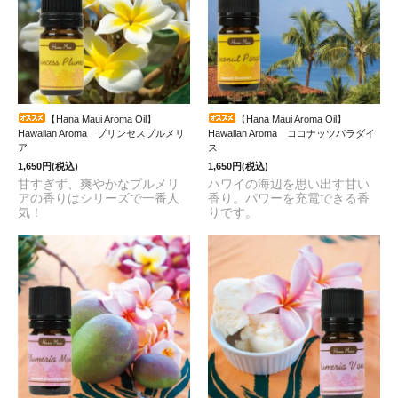
【Hana Maui Aroma Oil】
【Hana Maui Aroma Oil】
Hawaiian Aroma プリンセスプルメリ
Hawaiian Aroma ココナッツパラダイ
ア
ス
1,650円(税込)
1,650円(税込)
甘すぎず、爽やかなプルメリ
ハワイの海辺を思い出す甘い
アの香りはシリーズで一番人
香り。パワーを充電できる香
気！
りです。