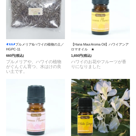
プルメリア&ハワイの植物の土／
【Hana Maui Aroma Oil】ハワイアンア
HGPC-11
ロマオイル ★
660円(税込)
1,650円(税込)
プルメリアや、ハワイの植物
ハワイのお花やフルーツが香
がぐんぐん育つ、水はけの良
りになりました
い土です。