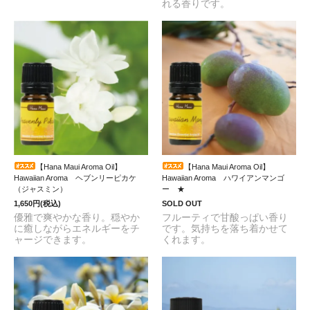
れる香りです。
【Hana Maui Aroma Oil】
【Hana Maui Aroma Oil】
Hawaiian Aroma ヘブンリーピカケ
Hawaiian Aroma ハワイアンマンゴ
（ジャスミン）
ー ★
1,650円(税込)
SOLD OUT
優雅で爽やかな香り。穏やか
フルーティで甘酸っぱい香り
に癒しながらエネルギーをチ
です。気持ちを落ち着かせて
ャージできます。
くれます。