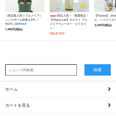
［限定数入荷☆プルメリア］
限定入荷！・数量限定！
【Pukana】 sh
シンガポール鉢植え5号 ／
【Ohana Lab】モロカイ プル
ル ハイビスカ
HGPL-226
メリアウォーター - セラダイ
3,190円(税込)
ン -
7,480円(税込)
SOLD OUT
検索
ホーム
カートを見る